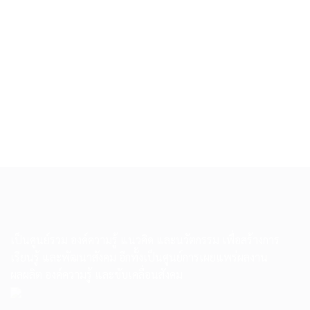
ธนาคารกรุงไทย
ชื่อบัญชี : มูลนิธิ ทรัพย์ปัญญา
เลขที่บัญชี : 172-0-38350-2
เป็นศูนย์รวม องค์ความรู้ แนวคิด และนวัตกรรม เพื่อสร้างการ
เรียนรู้ และพัฒนาสังคม อีกทั้งเป็นศูนย์การเผยแพร่ผลงาน
ผลผลิต องค์ความรู้ และขับเคลื่อนสังคม