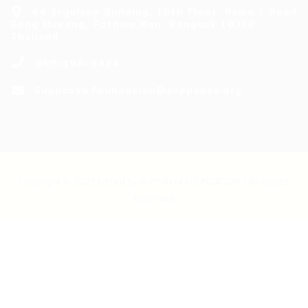
44 Srijulsup Building, 18th Floor, Rama 1 Road
Rong Mueang, Pathum Wan, Bangkok 10330
Thailand
095-196-5424
Suppanya.foundation@suppanya.org
Copyright © 2023 Edited by SUPPANYA FOUNDATION. | All Rights
Reserved