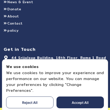
News & Event
Donate
About
Contact
policy
Get in Touch
44 Srijulsup Building, 18th Floor, Rama 1 Road
Rong Mueang, Pathum Wan, Bangkok 10330
We use cookies
Thailand
We use cookies to improve your experience and
095-196-5424
performance on our website. You can manage
your preferences by clicking "Change
Suppanya.foundation@suppanya.org
Preferences".
Reject All
Accept All