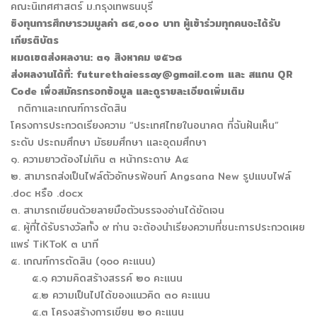
คณะนิเทศศาสตร์ ม.กรุงเทพธนบุรี
ชิงทุนการศึกษารวมมูลค่า ๘๔,๐๐๐ บาท ผู้เข้าร่วมทุกคนจะได้รับ
เกียรติบัตร
หมดเขตส่งผลงาน: ๓๑ สิงหาคม ๒๕๖๘
ส่งผลงานได้ที่:
futurethaiessay@gmail.com
และ สแกน QR
Code เพื่อสมัครกรอกข้อมูล และดูรายละเอียดเพิ่มเติม
กติกาและเกณฑ์การตัดสิน
โครงการประกวดเรียงความ “ประเทศไทยในอนาคต ที่ฉันฝันเห็น”
ระดับ ประถมศึกษา มัธยมศึกษา และอุดมศึกษา
๑. ความยาวต้องไม่เกิน ๓ หน้ากระดาษ A๔
๒. สามารถส่งเป็นไฟล์ตัวอักษรฟ้อนท์ Angsana New รูปแบบไฟล์
.doc หรือ .docx
๓. สามารถเขียนด้วยลายมือตัวบรรจงอ่านได้ชัดเจน
๔. ผู้ที่ได้รับรางวัลทั้ง ๙ ท่าน จะต้องนำเรียงความที่ชนะการประกวดเผย
แพร่ TiKToK ๓ นาที
๕. เกณฑ์การตัดสิน (๑๐๐ คะแนน)
๕.๑ ความคิดสร้างสรรค์ ๒๐ คะแนน
๕.๒ ความเป็นไปได้ของแนวคิด ๓๐ คะแนน
๕.๓ โครงสร้างการเขียน ๒๐ คะแนน