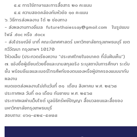
๕.๔ การใช้ภาษาและการสื่อสาร ๒๐ คะแนน
๕.๕ ความสอดคล้องกับหัวข้อ ๑๐ คะแนน
๖. วิธีการส่งผลงาน ได้ ๒ ช่องทาง
- ส่งผลงานทางอีเมล
futurethaiessay@gmail.com
ในรูปแบบ
ไฟล์ .doc หรือ .docx
- ส่งไปรษณีย์ มาที่ คณะนิเทศศาสตร์ มหาวิทยาลัยกรุงเทพธนบุรี เขต
ทวีวัฒนา กรุงเทพฯ 10170
ให้วงเล็บ (ประกวดเรียงความ “ประเทศไทยในอนาคต ที่ฉันฝันเห็น”)
๗. แจ้งชื่อผู้เขียนด้วยชื่อและนามสกุลจริง ระบุสถาบันการศึกษา ระดับ
ชั้น พร้อมอีเมลและเบอร์โทรศัพท์ของตนเองหรือผู้ปกครองแนบมากับ
ผลงาน
หมดเขตส่งผลงานไม่เกินวันที่ ๓๑ เดือน สิงหาคม พ.ศ. ๒๕๖๘
ประกาศผล วันที่ ๓๐ เดือน กันยายน พ.ศ. ๒๕๖๘
ประกาศผลผ่านเว็บไซต์ มูลนิธิทรัพย์ปัญญา สื่อมวลชนและสื่อของ
มหาวิทยาลัยกรุงเทพธนบุรี
สอบถาม: ๐๖๑-๔๒๔-๕๙๘๘